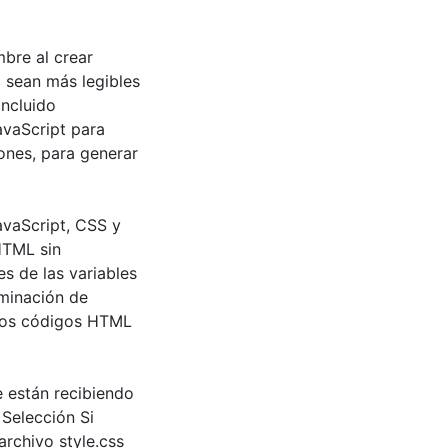
bre al crear
 sean más legibles
incluido
avaScript para
ones, para generar
avaScript, CSS y
HTML sin
s de las variables
iminación de
 los códigos HTML
e están recibiendo
 Selección Si
rchivo style.css