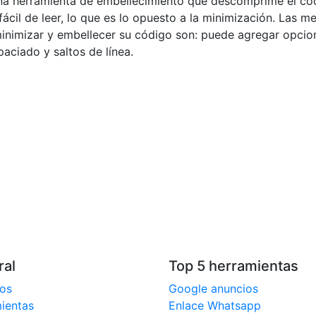
na herramienta de embellecimiento que descomprime el có
ácil de leer, lo que es lo opuesto a la minimización. Las m
minimizar y embellecer su código son: puede agregar opci
aciado y saltos de línea.
ral
Top 5 herramientas
os
Google anuncios
ientas
Enlace Whatsapp