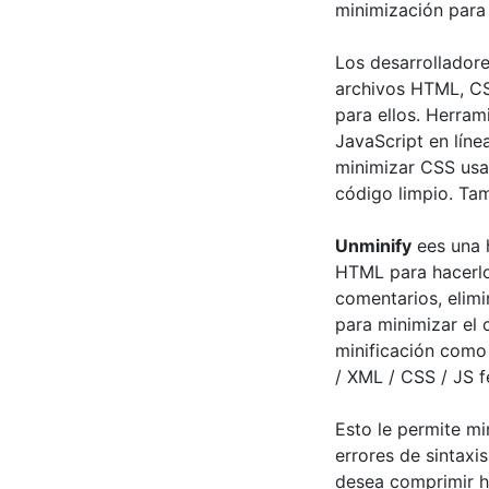
minimización para 
Los desarrolladore
archivos HTML, CS
para ellos. Herra
JavaScript en líne
minimizar CSS usa 
código limpio. Tam
Unminify
ees una 
HTML para hacerlo 
comentarios, elimi
para minimizar el 
minificación como
/ XML / CSS / JS f
Esto le permite m
errores de sintaxi
desea comprimir h