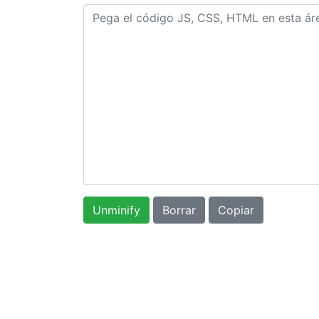
Unminify
Borrar
Copiar