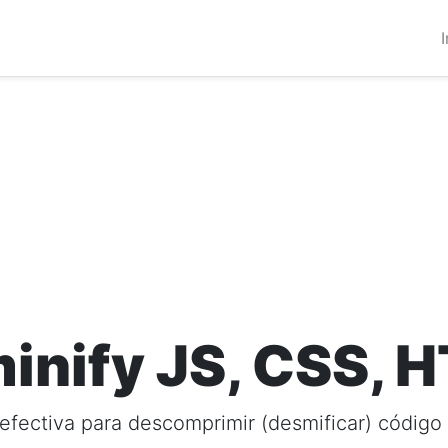
I
inify JS, CSS, 
efectiva para descomprimir (desmificar) códig