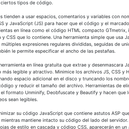
ciertos tipos de código.
s tienden a usar espacios, comentarios y variables con nom
S y JavaScript (JS) para hacer que el código y el marcado
mientas en línea como el código HTML compacto GTmetrix, 
a y CSS que lo contiene. Una herramienta simple que usa J
múltiples expresiones regulares divididas, seguidas de uni
bién le permite especificar el ancho de las pestañas.
herramienta en línea gratuita que extrae y desenmascara J
más legible y atractivo. Minimice los archivos JS, CSS y 
nando espacio adicional en el disco y truncando los nombre
código y reducir el tamaño del archivo. Herramientas de el
 el formato Unminify, Deobfuscate y Beautify y hacen que
eos sean legibles.
inimizar su código JavaScript que contiene astutos ASP qu
s mientras mantiene intacto su código del lado del servidor.
ojas de estilo en cascada y código CSS, aparecerán en un a