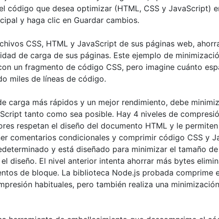
 el código que desea optimizar (HTML, CSS y JavaScript) e
cipal y haga clic en Guardar cambios.
archivos CSS, HTML y JavaScript de sus páginas web, ahorr
cidad de carga de sus páginas. Este ejemplo de minimizaci
on un fragmento de código CSS, pero imagine cuánto esp
o miles de líneas de código.
de carga más rápidos y un mejor rendimiento, debe minimiz
cript tanto como sea posible. Hay 4 niveles de compresión
ores respetan el diseño del documento HTML y le permiten 
ner comentarios condicionales y comprimir código CSS y Ja
predeterminado y está diseñado para minimizar el tamaño d
el diseño. El nivel anterior intenta ahorrar más bytes elimi
entos de bloque. La biblioteca Node.js probada comprime 
mpresión habituales, pero también realiza una minimización