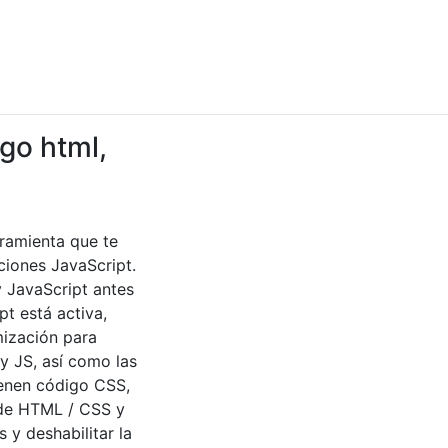
go html,
ramienta que te
iones JavaScript.
 JavaScript antes
t está activa,
mización para
y JS, así como las
ienen código CSS,
 de HTML / CSS y
 y deshabilitar la