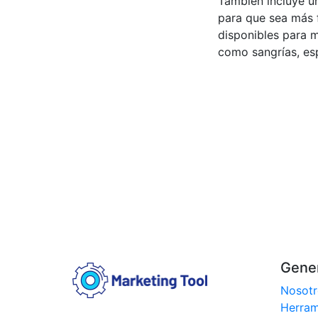
También incluye u
para que sea más f
disponibles para 
como sangrías, esp
Gene
Nosotr
Herram